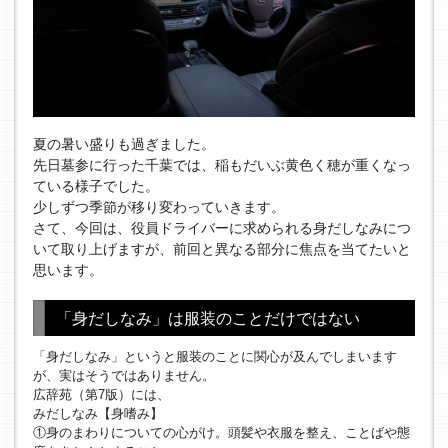
夏の暑い盛りも過ぎました。
先日墓参に行った千葉では、稲もだいぶ黄色く穂が重くなっ
ている様子でした。
少しずつ季節が移り変わっていきます。
さて、今回は、役員ドライバーに求められる身だしなみにつ
いて取り上げますが、前回と異なる部分に焦点を当てたいと
思います。
「身だしなみ」は服装のことだけではない
「身だしなみ」というと服装のことに関心が及んでしまいます
が、実はそうではありません。
広辞苑（第7版）には、
みだしなみ【身嗜み】
①身のまわりについての心がけ。頭髪や衣服を整え、ことばや態