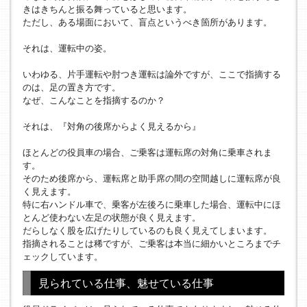
きはきちんと振る舞っていると思います。
ただし、ある場面において、盲点というべき箇所があります。
それは、運転中の姿。
いわゆる、片手運転や肘つき運転は論外ですが、ここで指摘する
のは、足の置き方です。
なぜ、こんなことを指摘するのか？
それは、『対角の後席からよく見えるから』
ほとんどの役員車の場合、ご乗客は運転席の対角に乗車されま
す。
そのため後席から、運転席と助手席の間の空間越しに運転席が良
く見えます。
特に右ハンドル車で、乗客が左後ろに乗車した場合、運転中にほ
とんど使わない左足の状態が良く見えます。
だらしなく股を広げたりしているのも良く見えてしまいます。
指摘されることは稀ですが、ご乗客は本当に細かいところまでチ
ェックしています。
見られている仕事、魅せている仕事