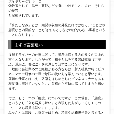
度をきちんとすること
②教養として、武芸・芸能などを身につけること。また、それら
の技芸
と記載されています。
「身だしなみ」とは、頭髪や衣服の外見だけではなく、“ことばや
態度など内面的なことも”きちんとしなければならない事柄という
ことになります。
まずは言葉遣い
役員ドライバーの仕事に関して、業務上接する方の多くが目上の
方々となります。したがって、相手と話をする際は敬語（丁寧
語、謙譲語、尊敬語）を意識して話すことになります。
一般的に会社勤めのご経験がある方ならば、新入社員の時にビジ
ネスマナー研修の一環で敬語の使い方を学んでいると思います。
運転の仕事とはいえ、敬語をはじめとしたビジネスマナーをある
程度身に着けていないと、お客様から不快に感じてしまうと思い
ます。
では、もう一つの「態度」についてですが、この場合、「態度」
というより「立ち居振る舞い」と表現した方がしっくりくるの
で、「立ち居振る舞い」にします。
みなさんは普段、ご乗客をはじめ、秘書や総務担当者と接すると