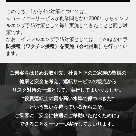
このうち、1から4の対策については、
ショーファーサービスが創業間もない2008年からインフ
ルエンザ予防対策として毎年実施してきたことと同じ対
策です。
なお、インフルエンザ予防対策としては、このほかに
予
防接種（ワクチン接種）を実施（会社補助）
を行ってい
ます。
ご乗客をはじめお取引先、社員とそのご家族の皆様の
健康と安全を考え、運転サービスの観点から
リスク対策の一環として、実行してまいりました。
“役員運転士の質を高い水準で保つべきだ”
という想いを持っているからこそ、
ご乗客に「安全に快適にご移動いただくために」
できることを一つ一つ実行してまいります。